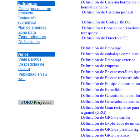
Definición de Cisterna hermética o
Utilidades
herméticamente
Cómo presentar un
Definición de Cisterna portátil
proyecto
Evaluación
Definición de Código IMDG
económica
Plan de empresa
Definición y tipos de contenedore
Zona para
transporte
Emprendedores
Definición de Directiva CE
Definiciones
Definición de Embalaje
Definición de embalaje compuesto
Varios
Viaje Baratos
Definición de Embalaje exterior
Despedidas de
Definición de empresa
soltero
Definición de Envase metálico lig
Publicidad en su
Definición de Envase reconstruido
web
Definición de Equipo de estructura
Definición de Expedidor
Definición de Garantía de la conf
Definición de Generador de aeroso
FORO
Proyectos
Definición de Gran recipiente para
a granel (GRG)
Definición de GRG de cartón
Definición de Explotador de un con
Definición de GRG de plástico ríg
Definición de GRG metálico