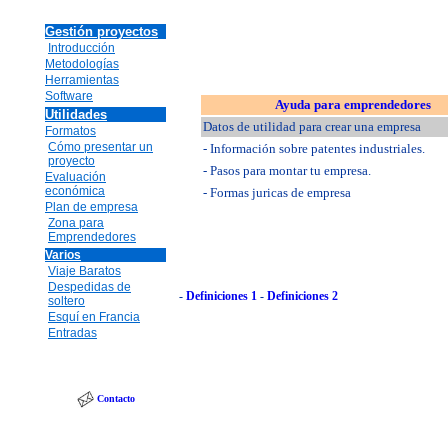
Gestión proyectos
Introducción
Metodologías
Herramientas
Software
Ayuda para emprendedores
Utilidades
Datos de utilidad para crear una empresa
Formatos
Cómo presentar un
- Información sobre patentes industriales.
proyecto
- Pasos para montar tu empresa.
Evaluación
económica
- Formas juricas de empresa
Plan de empresa
Zona para
Emprendedores
Varios
Viaje Baratos
Despedidas de
-
Definiciones 1
-
Definiciones 2
soltero
Esquí en Francia
Entradas
Contacto