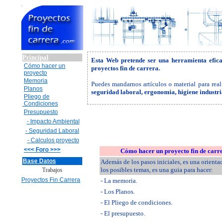
Principal
Esta Web pretende ser una herramienta efic
Cómo hacer un
proyectos fin de carrera.
proyecto
Memoria
Puedes mandarnos artículos o material para real
Planos
seguridad laboral, ergonomia, higiene industr
Pliego de
Condiciones
Presupuesto
- Impacto Ambiental
- Seguridad Laboral
- Calculos proyecto
<<< Foro >>>
Cómo hacer un proyecto fin de carr
Base Datos
Además de los pasos iniciales, es una orienta
los posibles temas, es una guia para hacer:
Trabajos
Proyectos Fin Carrera
- La memoria.
- Los Planos.
- El Pliego de condiciones.
- El presupuesto.