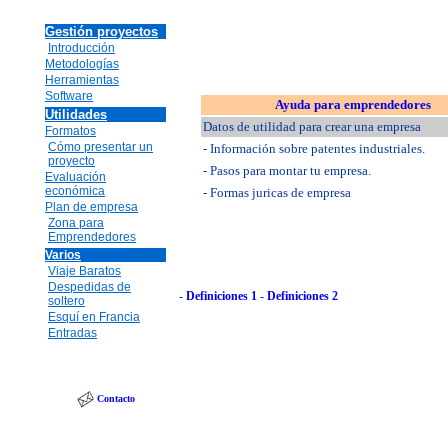
Gestión proyectos
Introducción
Metodologías
Herramientas
Software
Ayuda para emprendedores
Utilidades
Datos de utilidad para crear una empresa
Formatos
Cómo presentar un
- Información sobre patentes industriales.
proyecto
- Pasos para montar tu empresa.
Evaluación
económica
- Formas juricas de empresa
Plan de empresa
Zona para
Emprendedores
Varios
Viaje Baratos
Despedidas de
-
Definiciones 1
-
Definiciones 2
soltero
Esquí en Francia
Entradas
Contacto