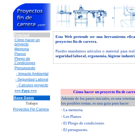
Principal
Esta Web pretende ser una herramienta efic
Cómo hacer un
proyectos fin de carrera.
proyecto
Memoria
Puedes mandarnos artículos o material para real
Planos
seguridad laboral, ergonomia, higiene industr
Pliego de
Condiciones
Presupuesto
- Impacto Ambiental
- Seguridad Laboral
- Calculos proyecto
<<< Foro >>>
Cómo hacer un proyecto fin de carr
Base Datos
Además de los pasos iniciales, es una orienta
los posibles temas, es una guia para hacer:
Trabajos
Proyectos Fin Carrera
- La memoria.
- Los Planos.
- El Pliego de condiciones.
- El presupuesto.