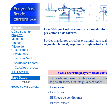
Principal
Esta Web pretende ser una herramienta efic
Cómo hacer un
proyectos fin de carrera.
proyecto
Memoria
Puedes mandarnos artículos o material para real
Planos
seguridad laboral, ergonomia, higiene industr
Pliego de
Condiciones
Presupuesto
- Impacto Ambiental
- Seguridad Laboral
- Calculos proyecto
<<< Foro >>>
Cómo hacer un proyecto fin de carr
Base Datos
Además de los pasos iniciales, es una orienta
los posibles temas, es una guia para hacer:
Trabajos
Proyectos Fin Carrera
- La memoria.
- Los Planos.
- El Pliego de condiciones.
- El presupuesto.