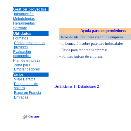
Gestión proyectos
Introducción
Metodologías
Herramientas
Software
Ayuda para emprendedores
Utilidades
Datos de utilidad para crear una empresa
Formatos
Cómo presentar un
- Información sobre patentes industriales.
proyecto
- Pasos para montar tu empresa.
Evaluación
económica
- Formas juricas de empresa
Plan de empresa
Zona para
Emprendedores
Varios
Viaje Baratos
Despedidas de
-
Definiciones 1
-
Definiciones 2
soltero
Esquí en Francia
Entradas
Contacto