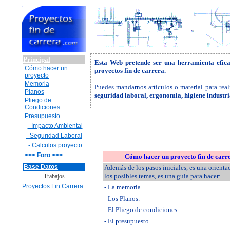
Principal
Esta Web pretende ser una herramienta efic
Cómo hacer un
proyectos fin de carrera.
proyecto
Memoria
Puedes mandarnos artículos o material para real
Planos
seguridad laboral, ergonomia, higiene industr
Pliego de
Condiciones
Presupuesto
- Impacto Ambiental
- Seguridad Laboral
- Calculos proyecto
<<< Foro >>>
Cómo hacer un proyecto fin de carr
Base Datos
Además de los pasos iniciales, es una orienta
los posibles temas, es una guia para hacer:
Trabajos
Proyectos Fin Carrera
- La memoria.
- Los Planos.
- El Pliego de condiciones.
- El presupuesto.