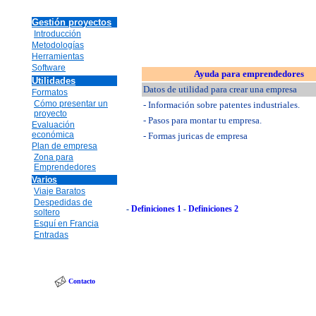
Gestión proyectos
Introducción
Metodologías
Herramientas
Software
Ayuda para emprendedores
Utilidades
Datos de utilidad para crear una empresa
Formatos
Cómo presentar un
- Información sobre patentes industriales.
proyecto
- Pasos para montar tu empresa.
Evaluación
económica
- Formas juricas de empresa
Plan de empresa
Zona para
Emprendedores
Varios
Viaje Baratos
Despedidas de
-
Definiciones 1
-
Definiciones 2
soltero
Esquí en Francia
Entradas
Contacto