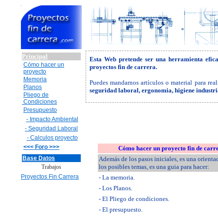
Principal
Esta Web pretende ser una herramienta efic
Cómo hacer un
proyectos fin de carrera.
proyecto
Memoria
Puedes mandarnos artículos o material para real
Planos
seguridad laboral, ergonomia, higiene industr
Pliego de
Condiciones
Presupuesto
- Impacto Ambiental
- Seguridad Laboral
- Calculos proyecto
<<< Foro >>>
Cómo hacer un proyecto fin de carr
Base Datos
Además de los pasos iniciales, es una orienta
los posibles temas, es una guia para hacer:
Trabajos
Proyectos Fin Carrera
- La memoria.
- Los Planos.
- El Pliego de condiciones.
- El presupuesto.