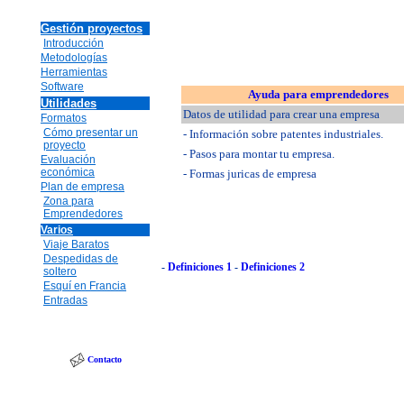
Gestión proyectos
Introducción
Metodologías
Herramientas
Software
Ayuda para emprendedores
Utilidades
Datos de utilidad para crear una empresa
Formatos
Cómo presentar un
- Información sobre patentes industriales.
proyecto
- Pasos para montar tu empresa.
Evaluación
económica
- Formas juricas de empresa
Plan de empresa
Zona para
Emprendedores
Varios
Viaje Baratos
Despedidas de
-
Definiciones 1
-
Definiciones 2
soltero
Esquí en Francia
Entradas
Contacto