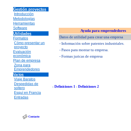
Gestión proyectos
Introducción
Metodologías
Herramientas
Software
Ayuda para emprendedores
Utilidades
Datos de utilidad para crear una empresa
Formatos
Cómo presentar un
- Información sobre patentes industriales.
proyecto
- Pasos para montar tu empresa.
Evaluación
económica
- Formas juricas de empresa
Plan de empresa
Zona para
Emprendedores
Varios
Viaje Baratos
Despedidas de
-
Definiciones 1
-
Definiciones 2
soltero
Esquí en Francia
Entradas
Contacto