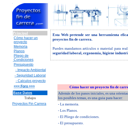
Principal
Esta Web pretende ser una herramienta efic
Cómo hacer un
proyectos fin de carrera.
proyecto
Memoria
Puedes mandarnos artículos o material para real
Planos
seguridad laboral, ergonomia, higiene industr
Pliego de
Condiciones
Presupuesto
- Impacto Ambiental
- Seguridad Laboral
- Calculos proyecto
<<< Foro >>>
Cómo hacer un proyecto fin de carr
Base Datos
Además de los pasos iniciales, es una orienta
los posibles temas, es una guia para hacer:
Trabajos
Proyectos Fin Carrera
- La memoria.
- Los Planos.
- El Pliego de condiciones.
- El presupuesto.