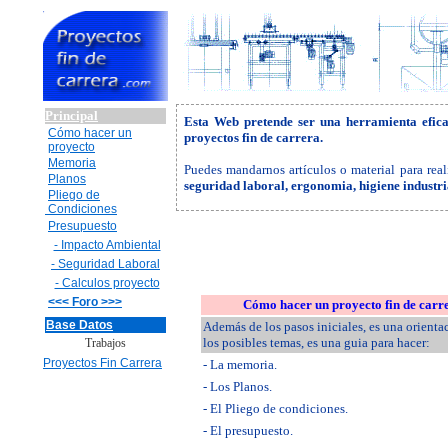
Principal
Esta Web pretende ser una herramienta efic
Cómo hacer un
proyectos fin de carrera.
proyecto
Memoria
Puedes mandarnos artículos o material para real
Planos
seguridad laboral, ergonomia, higiene industr
Pliego de
Condiciones
Presupuesto
- Impacto Ambiental
- Seguridad Laboral
- Calculos proyecto
<<< Foro >>>
Cómo hacer un proyecto fin de carr
Base Datos
Además de los pasos iniciales, es una orienta
los posibles temas, es una guia para hacer:
Trabajos
Proyectos Fin Carrera
- La memoria.
- Los Planos.
- El Pliego de condiciones.
- El presupuesto.