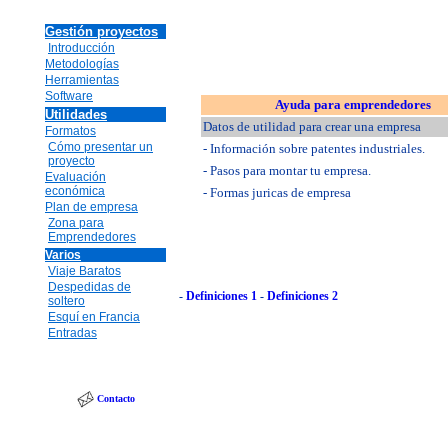
Gestión proyectos
Introducción
Metodologías
Herramientas
Software
Ayuda para emprendedores
Utilidades
Datos de utilidad para crear una empresa
Formatos
Cómo presentar un
- Información sobre patentes industriales.
proyecto
- Pasos para montar tu empresa.
Evaluación
económica
- Formas juricas de empresa
Plan de empresa
Zona para
Emprendedores
Varios
Viaje Baratos
Despedidas de
-
Definiciones 1
-
Definiciones 2
soltero
Esquí en Francia
Entradas
Contacto