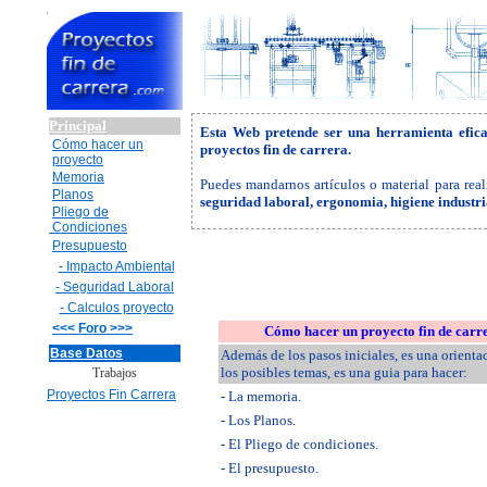
Principal
Esta Web pretende ser una herramienta efic
Cómo hacer un
proyectos fin de carrera.
proyecto
Memoria
Puedes mandarnos artículos o material para real
Planos
seguridad laboral, ergonomia, higiene industr
Pliego de
Condiciones
Presupuesto
- Impacto Ambiental
- Seguridad Laboral
- Calculos proyecto
<<< Foro >>>
Cómo hacer un proyecto fin de carr
Base Datos
Además de los pasos iniciales, es una orienta
los posibles temas, es una guia para hacer:
Trabajos
Proyectos Fin Carrera
- La memoria.
- Los Planos.
- El Pliego de condiciones.
- El presupuesto.