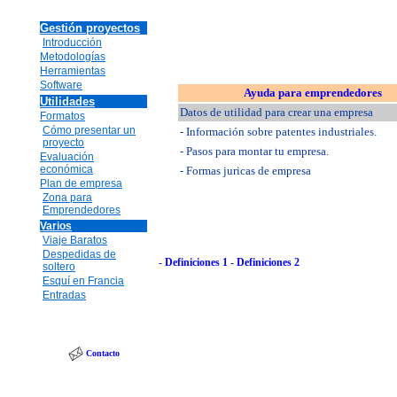
Gestión proyectos
Introducción
Metodologías
Herramientas
Software
Ayuda para emprendedores
Utilidades
Datos de utilidad para crear una empresa
Formatos
Cómo presentar un
- Información sobre patentes industriales.
proyecto
- Pasos para montar tu empresa.
Evaluación
económica
- Formas juricas de empresa
Plan de empresa
Zona para
Emprendedores
Varios
Viaje Baratos
Despedidas de
-
Definiciones 1
-
Definiciones 2
soltero
Esquí en Francia
Entradas
Contacto