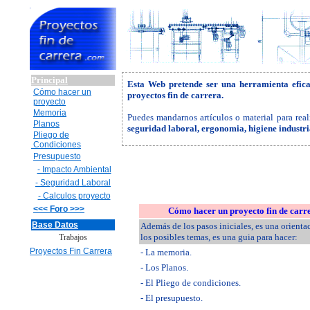
Principal
Esta Web pretende ser una herramienta efic
Cómo hacer un
proyectos fin de carrera.
proyecto
Memoria
Puedes mandarnos artículos o material para real
Planos
seguridad laboral, ergonomia, higiene industr
Pliego de
Condiciones
Presupuesto
- Impacto Ambiental
- Seguridad Laboral
- Calculos proyecto
<<< Foro >>>
Cómo hacer un proyecto fin de carr
Base Datos
Además de los pasos iniciales, es una orienta
los posibles temas, es una guia para hacer:
Trabajos
Proyectos Fin Carrera
- La memoria.
- Los Planos.
- El Pliego de condiciones.
- El presupuesto.