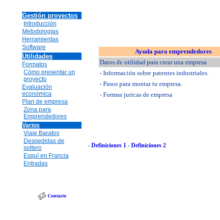
Gestión proyectos
Introducción
Metodologías
Herramientas
Software
Ayuda para emprendedores
Utilidades
Datos de utilidad para crear una empresa
Formatos
Cómo presentar un
- Información sobre patentes industriales.
proyecto
- Pasos para montar tu empresa.
Evaluación
económica
- Formas juricas de empresa
Plan de empresa
Zona para
Emprendedores
Varios
Viaje Baratos
Despedidas de
-
Definiciones 1
-
Definiciones 2
soltero
Esquí en Francia
Entradas
Contacto