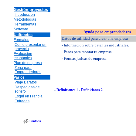
Gestión proyectos
Introducción
Metodologías
Herramientas
Software
Ayuda para emprendedores
Utilidades
Datos de utilidad para crear una empresa
Formatos
Cómo presentar un
- Información sobre patentes industriales.
proyecto
- Pasos para montar tu empresa.
Evaluación
económica
- Formas juricas de empresa
Plan de empresa
Zona para
Emprendedores
Varios
Viaje Baratos
Despedidas de
-
Definiciones 1
-
Definiciones 2
soltero
Esquí en Francia
Entradas
Contacto