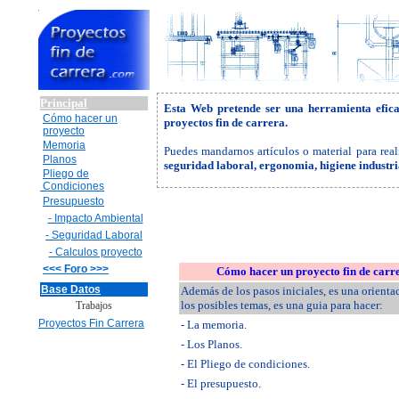
Principal
Esta Web pretende ser una herramienta efic
Cómo hacer un
proyectos fin de carrera.
proyecto
Memoria
Puedes mandarnos artículos o material para real
Planos
seguridad laboral, ergonomia, higiene industr
Pliego de
Condiciones
Presupuesto
- Impacto Ambiental
- Seguridad Laboral
- Calculos proyecto
<<< Foro >>>
Cómo hacer un proyecto fin de carr
Base Datos
Además de los pasos iniciales, es una orienta
los posibles temas, es una guia para hacer:
Trabajos
Proyectos Fin Carrera
- La memoria.
- Los Planos.
- El Pliego de condiciones.
- El presupuesto.