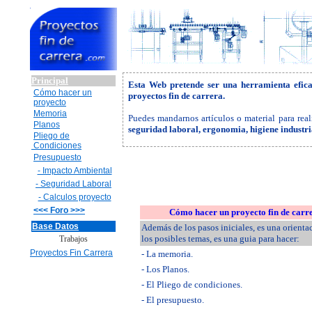
Principal
Esta Web pretende ser una herramienta efic
Cómo hacer un
proyectos fin de carrera.
proyecto
Memoria
Puedes mandarnos artículos o material para real
Planos
seguridad laboral, ergonomia, higiene industr
Pliego de
Condiciones
Presupuesto
- Impacto Ambiental
- Seguridad Laboral
- Calculos proyecto
<<< Foro >>>
Cómo hacer un proyecto fin de carr
Base Datos
Además de los pasos iniciales, es una orienta
los posibles temas, es una guia para hacer:
Trabajos
Proyectos Fin Carrera
- La memoria.
- Los Planos.
- El Pliego de condiciones.
- El presupuesto.