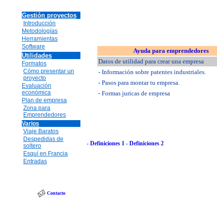
Gestión proyectos
Introducción
Metodologías
Herramientas
Software
Ayuda para emprendedores
Utilidades
Datos de utilidad para crear una empresa
Formatos
Cómo presentar un
- Información sobre patentes industriales.
proyecto
- Pasos para montar tu empresa.
Evaluación
económica
- Formas juricas de empresa
Plan de empresa
Zona para
Emprendedores
Varios
Viaje Baratos
Despedidas de
-
Definiciones 1
-
Definiciones 2
soltero
Esquí en Francia
Entradas
Contacto