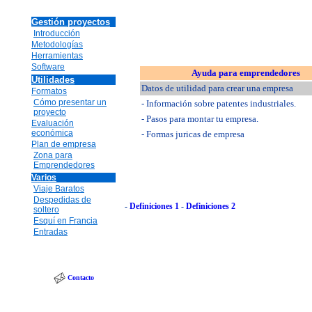
Gestión proyectos
Introducción
Metodologías
Herramientas
Software
Ayuda para emprendedores
Utilidades
Datos de utilidad para crear una empresa
Formatos
Cómo presentar un
- Información sobre patentes industriales.
proyecto
- Pasos para montar tu empresa.
Evaluación
económica
- Formas juricas de empresa
Plan de empresa
Zona para
Emprendedores
Varios
Viaje Baratos
Despedidas de
-
Definiciones 1
-
Definiciones 2
soltero
Esquí en Francia
Entradas
Contacto