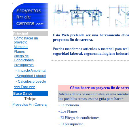
Principal
Esta Web pretende ser una herramienta efic
Cómo hacer un
proyectos fin de carrera.
proyecto
Memoria
Puedes mandarnos artículos o material para real
Planos
seguridad laboral, ergonomia, higiene industr
Pliego de
Condiciones
Presupuesto
- Impacto Ambiental
- Seguridad Laboral
- Calculos proyecto
<<< Foro >>>
Cómo hacer un proyecto fin de carr
Base Datos
Además de los pasos iniciales, es una orienta
los posibles temas, es una guia para hacer:
Trabajos
Proyectos Fin Carrera
- La memoria.
- Los Planos.
- El Pliego de condiciones.
- El presupuesto.