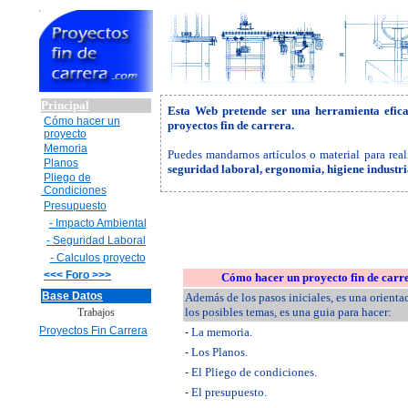
Principal
Esta Web pretende ser una herramienta efic
Cómo hacer un
proyectos fin de carrera.
proyecto
Memoria
Puedes mandarnos artículos o material para real
Planos
seguridad laboral, ergonomia, higiene industr
Pliego de
Condiciones
Presupuesto
- Impacto Ambiental
- Seguridad Laboral
- Calculos proyecto
<<< Foro >>>
Cómo hacer un proyecto fin de carr
Base Datos
Además de los pasos iniciales, es una orienta
los posibles temas, es una guia para hacer:
Trabajos
Proyectos Fin Carrera
- La memoria.
- Los Planos.
- El Pliego de condiciones.
- El presupuesto.