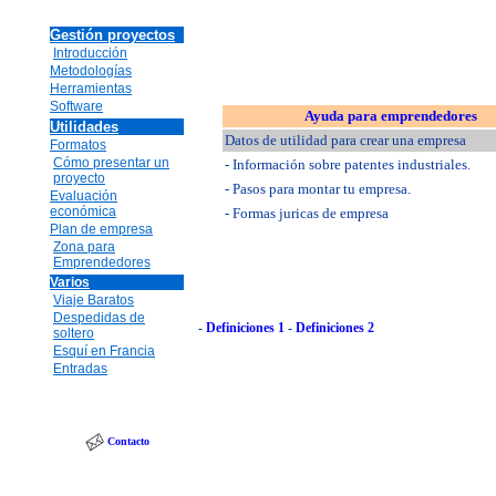
Gestión proyectos
Introducción
Metodologías
Herramientas
Software
Ayuda para emprendedores
Utilidades
Datos de utilidad para crear una empresa
Formatos
Cómo presentar un
- Información sobre patentes industriales.
proyecto
- Pasos para montar tu empresa.
Evaluación
económica
- Formas juricas de empresa
Plan de empresa
Zona para
Emprendedores
Varios
Viaje Baratos
Despedidas de
-
Definiciones 1
-
Definiciones 2
soltero
Esquí en Francia
Entradas
Contacto