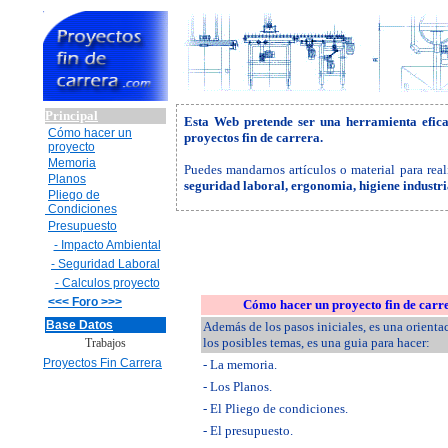
Principal
Esta Web pretende ser una herramienta efic
Cómo hacer un
proyectos fin de carrera.
proyecto
Memoria
Puedes mandarnos artículos o material para real
Planos
seguridad laboral, ergonomia, higiene industr
Pliego de
Condiciones
Presupuesto
- Impacto Ambiental
- Seguridad Laboral
- Calculos proyecto
<<< Foro >>>
Cómo hacer un proyecto fin de carr
Base Datos
Además de los pasos iniciales, es una orienta
los posibles temas, es una guia para hacer:
Trabajos
Proyectos Fin Carrera
- La memoria.
- Los Planos.
- El Pliego de condiciones.
- El presupuesto.