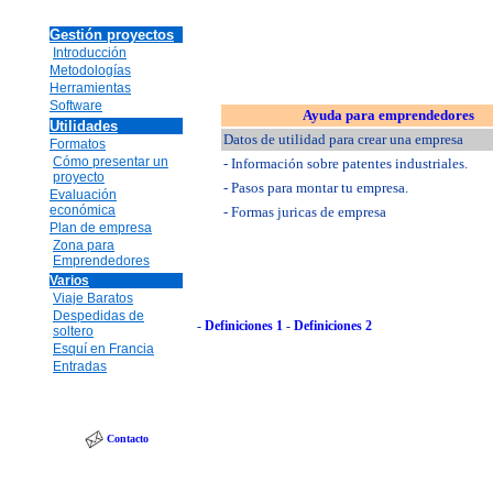
Gestión proyectos
Introducción
Metodologías
Herramientas
Software
Ayuda para emprendedores
Utilidades
Datos de utilidad para crear una empresa
Formatos
Cómo presentar un
- Información sobre patentes industriales.
proyecto
- Pasos para montar tu empresa.
Evaluación
económica
- Formas juricas de empresa
Plan de empresa
Zona para
Emprendedores
Varios
Viaje Baratos
Despedidas de
-
Definiciones 1
-
Definiciones 2
soltero
Esquí en Francia
Entradas
Contacto