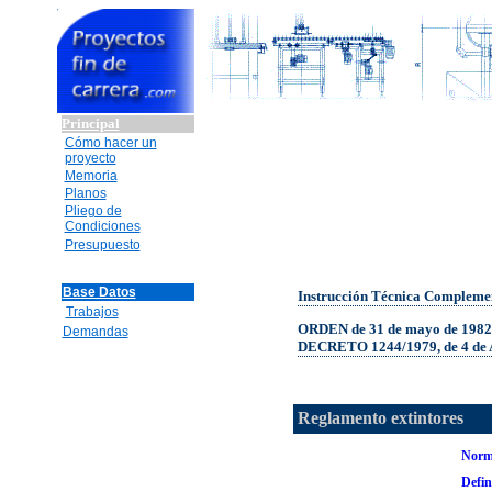
Principal
Cómo hacer un
proyecto
Memoria
Planos
Pliego de
Condiciones
Presupuesto
Base Datos
Instrucción Técnica Compleme
Trabajos
ORDEN de 31 de mayo de 1982 
Demandas
DECRETO 1244/1979, de 4 de Ab
Reglamento extintores
Norma
Defin