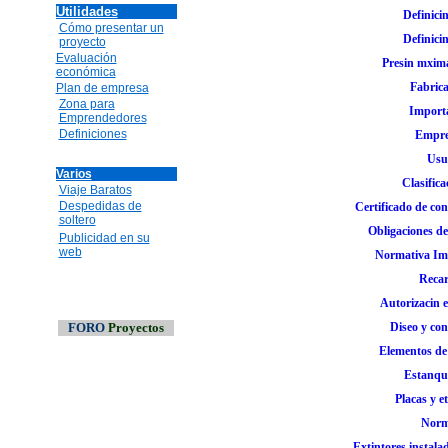
Utilidades
Definicin
Cómo presentar un
Definici
proyecto
Evaluación
Presin mxima 
económica
Fabrica
Plan de empresa
Zona para
Importa
Emprendedores
Definiciones
Empre
Usua
Varios
Clasifica
Viaje Baratos
Despedidas de
Certificado de con
soltero
Obligaciones de
Publicidad en su
web
Normativa Imp
Recar
Autorizacin e
FORO
Proyectos
Diseo y con
Elementos de 
Estanque
Placas y e
Norm
Extintores instala