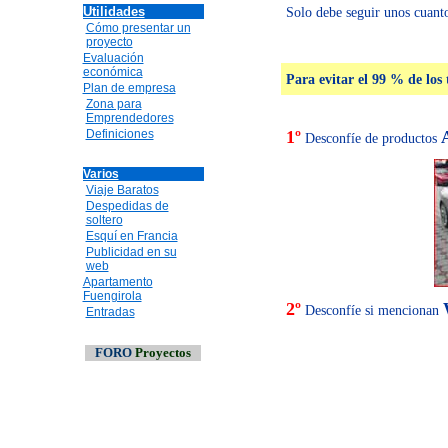
Utilidades
Solo debe seguir unos cuanto
Cómo presentar un
proyecto
Evaluación
económica
Para evitar el 99 % de los 
Plan de empresa
Zona para
Emprendedores
Definiciones
1º
Desconfíe de productos
Varios
Viaje Baratos
Despedidas de
soltero
Esquí en Francia
Publicidad en su
web
Apartamento
Fuengirola
2º
Desconfíe si mencionan
Entradas
FORO
Proyectos