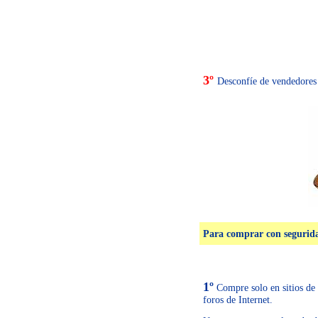
3º
Desconfíe de vendedores
Para comprar con segurida
1º
Compre solo en sitios de 
foros de Internet.