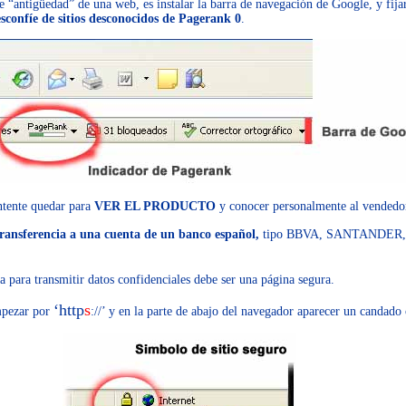
e “antigüedad” de una web, es instalar la barra de navegación de Google, y fija
sconfíe de sitios desconocidos de Pagerank 0
.
ntente quedar para
VER EL PRODUCTO
y conocer personalmente al vendedo
transferencia a una cuenta de un banco español,
tipo BBVA, SANTANDER, 
a para transmitir datos confidenciales debe ser una página segura.
‘http
s
mpezar por
://’ y en la parte de abajo del navegador aparecer un candado