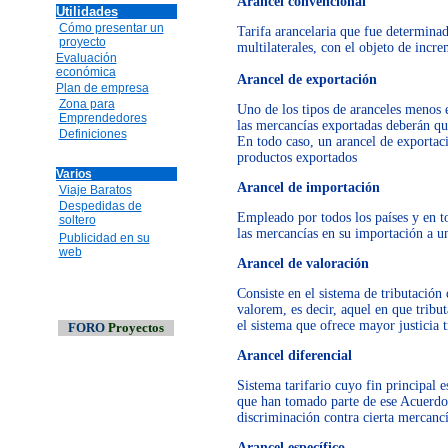
Arancel convencional
Utilidades
Cómo presentar un
Tarifa arancelaria que fue determinad
proyecto
multilaterales, con el objeto de incre
Evaluación
económica
Arancel de exportación
Plan de empresa
Zona para
Uno de los tipos de aranceles menos 
Emprendedores
las mercancías exportadas deberán qu
Definiciones
En todo caso, un arancel de exportac
productos exportados
Varios
Arancel de importación
Viaje Baratos
Despedidas de
Empleado por todos los países y en to
soltero
las mercancías en su importación a un
Publicidad en su
web
Arancel de valoración
Consiste en el sistema de tributación 
valorem, es decir, aquel en que tribut
el sistema que ofrece mayor justicia t
FORO
Proyectos
Arancel diferencial
Sistema tarifario cuyo fin principal es
que han tomado parte de ese Acuerdo,
discriminación contra cierta mercanc
Arancel específico