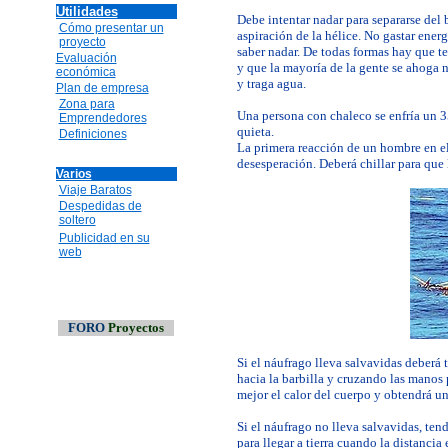
Utilidades
Debe intentar nadar para separarse del b
Cómo presentar un
aspiración de la hélice. No gastar ener
proyecto
saber nadar. De todas formas hay que te
Evaluación
y que la mayoría de la gente se ahoga 
económica
y traga agua.
Plan de empresa
Zona para
Una persona con chaleco se enfría un 
Emprendedores
quieta.
Definiciones
La primera reacción de un hombre en el 
desesperación. Deberá chillar para que 
Varios
Viaje Baratos
Despedidas de
soltero
Publicidad en su
web
FORO
Proyectos
Si el náufrago lleva salvavidas deberá 
hacia la barbilla y cruzando las manos
mejor el calor del cuerpo y obtendrá una
Si el náufrago no lleva salvavidas, te
para llegar a tierra cuando la distancia