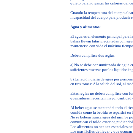
quieto para no gastar las calorías del c
Cuando la temperatura del cuerpo alcan
incapacidad del cuerpo para producir el
Agua y alimentos:
El agua es el elemento principal para l
balsas llevan latas precintadas con agu
mantenerse con vida el máximo tiempo
Deben cumplirse dos reglas:
a) No se debe consumir nada de agua en
suficientes reservas por los líquidos i
b) La ración diaria de agua por persona
en tres tomas: A la salida del sol, al me
Estas reglas no deben cumplirse con lo
quemaduras necesitan mayor cantidad 
Al beber agua se mantendrá todo el tiem
comida como la bebida se repartirá en 
No se beberá nunca agua del mar. Se po
comunican el toldo exterior, pudiéndol
Los alimentos no son tan esenciales co
Los más fáciles de llevar y que ocupan 