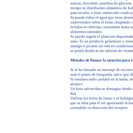
azúcar, chocolate, pastillas de glucosa,
tiempo se distribuirán alimentos de for
para secarlo, o bien, masticarlo crudo p
Se puede beber el agua que tiene dentro 
transversales sobre el lomo chupando c
la balsa no deberán consumirse hasta n
alimentos naturales.
Se puede ingerir el plancton depositad
sano. Es un producto gelatinoso y tiene
amargo o picante no está en condicion
se podrá dosificar las tabletas de vitam
Métodos de llamar la atención para el
Si se ha lanzado un mensaje de socorro
será el punto de búsqueda, salvo que di
Si tenemos radio portátil en la balsa, r
alcance.
Un bote salvavidas se distingue desde e
Km.
Utilizar los botes de humo y el heliógra
que se mira para el sol apuntando al ba
extendido en dirección del receptor.