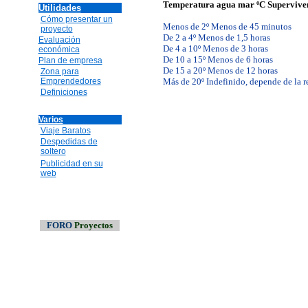
Temperatura agua mar ºC Supervive
Utilidades
Cómo presentar un
Menos de 2º Menos de 45 minutos
proyecto
De 2 a 4º Menos de 1,5 horas
Evaluación
De 4 a 10º Menos de 3 horas
económica
De 10 a 15º Menos de 6 horas
Plan de empresa
De 15 a 20º Menos de 12 horas
Zona para
Emprendedores
Más de 20º Indefinido, depende de la re
Definiciones
Varios
Viaje Baratos
Despedidas de
soltero
Publicidad en su
web
FORO
Proyectos