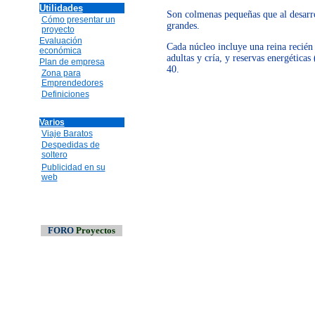
Utilidades
Son colmenas pequeñas que al desarr
Cómo presentar un
grandes.
proyecto
Evaluación
Cada núcleo incluye una reina recién
económica
adultas y cría, y reservas energéticas
Plan de empresa
40.
Zona para
Emprendedores
Definiciones
Varios
Viaje Baratos
Despedidas de
soltero
Publicidad en su
web
FORO
Proyectos