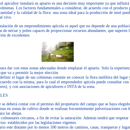
el apicultor instalará su apiario es una decisión muy importante ya que influirá 
colmenas. Los factores fundamentales a considerar, de acuerdo con el producto 
cantidad y la calidad de la flora: una zona ideal para la producción de miel pued
al vivo.
stalación de un emprendimiento apícola es aquel que no depende de una poblaci
as de néctar y polen capaces de proporcionar recursos abundantes, que superen l
ción de excedentes.
para dar con estas zonas adecuadas donde emplazar el apiario. Solo la experienc
 que va a permitir la mejor elección.
definir el lugar de sus colmenas consiste en conocer la flora melífera del lugar 
acuerdo con la misma, para lo cual el emprendedor apícola puede consultar con 
res), y con asociaciones de apicultores e INTA de la zona.
ILES
 se deberá contar con el permiso del propietario del campo que se haya elegido
nas en zonas de cultivo donde se realizan frecuentemente pulverizaciones con h
ara las abejas.
colmenares cercanos, a fin de evitar la saturación. Además tendrá que respetar 
ios- establecidos por las legislaciones vigentes.
rio este distante por lo menos 100 metros de caminos, casas, tranqueras y lugar