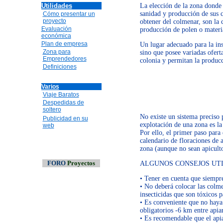
Utilidades
La elección de la zona donde 
sanidad y producción de sus 
Cómo presentar un
proyecto
obtener del colmenar, son la 
Evaluación
producción de polen o materi
económica
Plan de empresa
Un lugar adecuado para la in
Zona para
sino que posee variadas ofert
Emprendedores
colonia y permitan la produc
Definiciones
Varios
Viaje Baratos
Despedidas de
soltero
No existe un sistema preciso 
Publicidad en su
explotación de una zona es la
web
Por ello, el primer paso para 
calendario de floraciones de 
zona (aunque no sean apiculto
FORO
Proyectos
ALGUNOS CONSEJOS UT
• Tener en cuenta que siempre
• No deberá colocar las colme
insecticidas que son tóxicos p
• Es conveniente que no haya 
obligatorios -6 km entre apiar
• Es recomendable que el apia