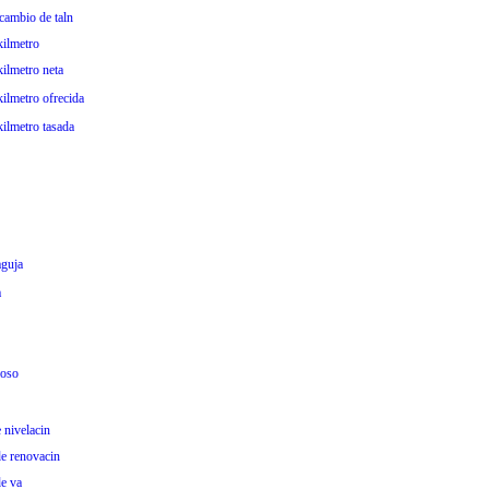
cambio de taln
kilmetro
ilmetro neta
ilmetro ofrecida
kilmetro tasada
aguja
a
foso
 nivelacin
de renovacin
de va