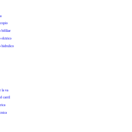
a
scopio
bifiliar
 elctrico
 hidrulico
 la va
l carril
rica
cnica