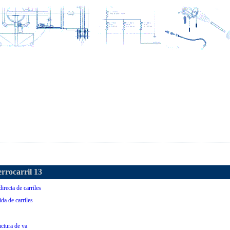
errocarril 13
irecta de carriles
da de carriles
ctura de va