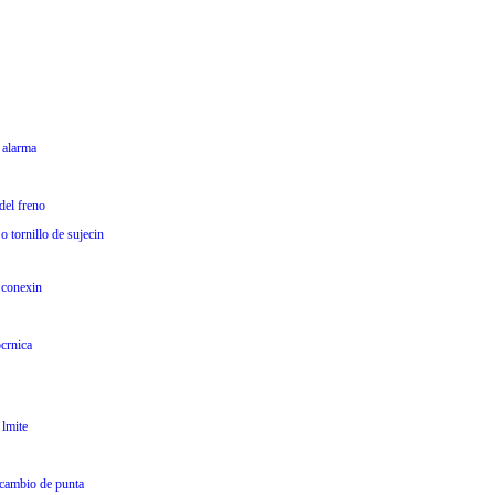
 alarma
del freno
o tornillo de sujecin
 conexin
crnica
 lmite
 cambio de punta