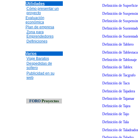
Utilidades
Definición de Superficie 
Cómo presentar un
proyecto
Definición de Suspensin
Evaluación
Definición de Suspensin 
económica
Plan de empresa
Definición de Sustentad
Zona para
Emprendedores
Definición de Sustentado
Definiciones
Definición de Tablero
Definición de Tablestaca
Varios
Viaje Baratos
Definición de Tablonaje
Despedidas de
Definición de Tablex
soltero
Publicidad en su
Definición de Tacgrafo
web
Definición de Tacn
Definición de Tajadera
Definición de Tajamar
FORO
Proyectos
Definición de Tajea
Definición de Tajo
Definición de Tala
Definición de Taladrado
Definición de Taladro