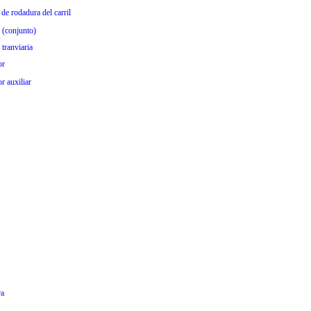
de rodadura del carril
 (conjunto)
tranviaria
or
r auxiliar
ra