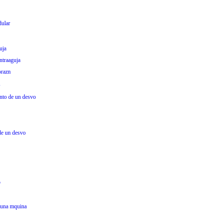
dular
uja
ntraaguja
orazn
s
nto de un desvo
de un desvo
o
 una mquina