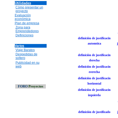
Utilidades
Cómo presentar un
proyecto
Evaluación
económica
Plan de empresa
Zona para
Emprendedores
Definiciones
definición de justificacin
automtica
Varios
Viaje Baratos
Despedidas de
definición de justificacin
soltero
derecha
Publicidad en su
web
definición de justificacin
estrecha
definición de justificacin
horizontal
FORO
Proyectos
definición de justificacin
izquierda
definición de justificado