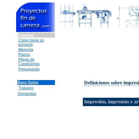
Principal
Cómo hacer un
proyecto
Memoria
Planos
Pliego de
Condiciones
Presupuesto
Definiciones sobre impres
Base Datos
Trabajos
Demandas
Impresión, imprentas y art