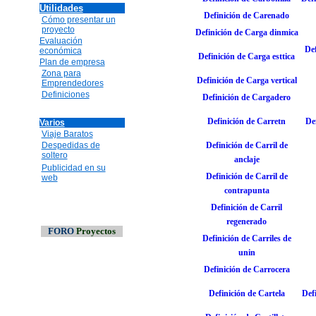
Utilidades
Definición de Carenado
Cómo presentar un
proyecto
Definición de Carga dinmica
Evaluación
De
económica
Definición de Carga esttica
Plan de empresa
Zona para
Definición de Carga vertical
Emprendedores
Definiciones
Definición de Cargadero
Definición de Carretn
Def
Varios
Viaje Baratos
Despedidas de
Definición de Carril de
soltero
anclaje
Publicidad en su
Definición de Carril de
web
contrapunta
Definición de Carril
regenerado
FORO
Proyectos
Definición de Carriles de
unin
Definición de Carrocera
Definición de Cartela
Def