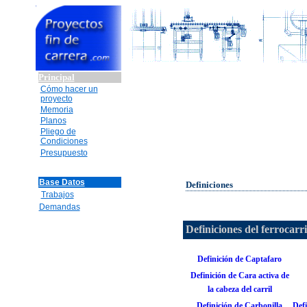
Principal
Cómo hacer un
proyecto
Memoria
Planos
Pliego de
Condiciones
Presupuesto
Base Datos
Definiciones
Trabajos
Demandas
Definiciones del ferrocarri
Definición de Captafaro
Definición de Cara activa de
la cabeza del carril
Definición de Carbonilla
Def