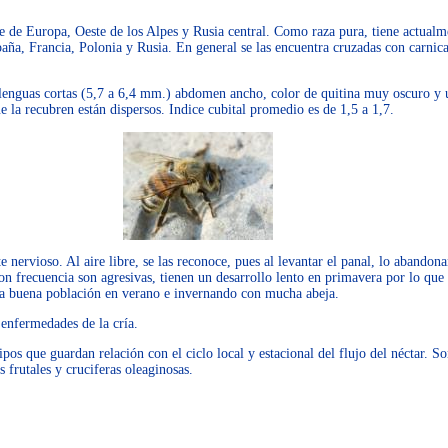
e de Europa, Oeste de los Alpes y Rusia central. Como raza pura, tiene actualm
paña, Francia, Polonia y Rusia. En general se las encuentra cruzadas con carnica,
lenguas cortas (5,7 a 6,4 mm.) abdomen ancho, color de quitina muy oscuro y 
e la recubren están dispersos. Indice cubital promedio es de 1,5 a 1,7.
ervioso. Al aire libre, se las reconoce, pues al levantar el panal, lo abandon
n frecuencia son agresivas, tienen un desarrollo lento en primavera por lo que
a buena población en verano e invernando con mucha abeja.
a enfermedades de la cría.
ipos que guardan relación con el ciclo local y estacional del flujo del néctar. S
s frutales y cruciferas oleaginosas.