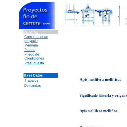
Principal
Cómo hacer un
proyecto
Memoria
Planos
Pliego de
Condiciones
Presupuesto
Base Datos
Apis mellifera mellifica:
Trabajos
Demandas
Significado historia y origen 
Apis mellifera mellifica: