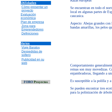
Razas europeas
Utilidades
Cómo presentar un
Se encuentran en todo el nort
proyecto
local en algunas partes de Es
Evaluación
caucasica.
económica
Plan de empresa
Aspecto: Abejas grandes con 
Zona para
bandas amarillas, los pelos qu
Emprendedores
Definiciones
Varios
Viaje Baratos
Despedidas de
soltero
Publicidad en su
web
Comportamiento generalmente n
reinas son muy movedizas. Co
enjambradoras, llegando a un
Es susceptible a la polilla y 
FORO
Proyectos
Se pueden encontrar tres ecot
para la polinización de árbole